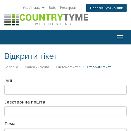
Українська
Вхід
Реєстрація
Переглянути кошик
Togg
navig
Відкрити тікет
Головна
Панель клієнта
Система тікетів
Створити тікет
Ім’я
Електронна пошта
Тема