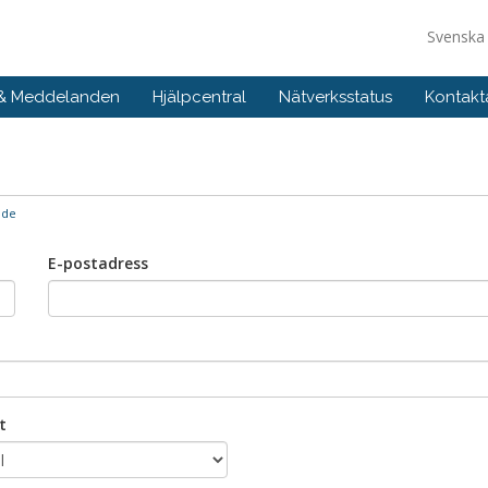
Svensk
 & Meddelanden
Hjälpcentral
Nätverksstatus
Kontakt
nde
E-postadress
t