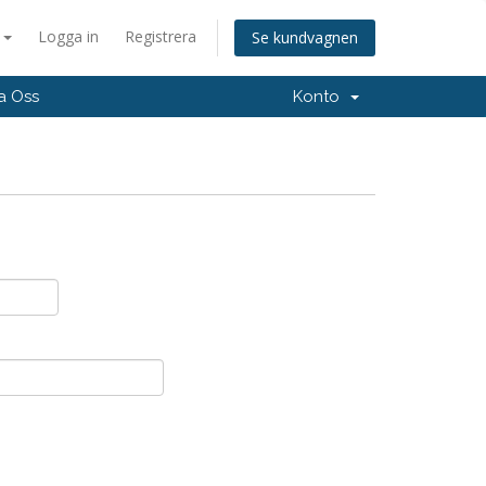
a
Logga in
Registrera
Se kundvagnen
a Oss
Konto