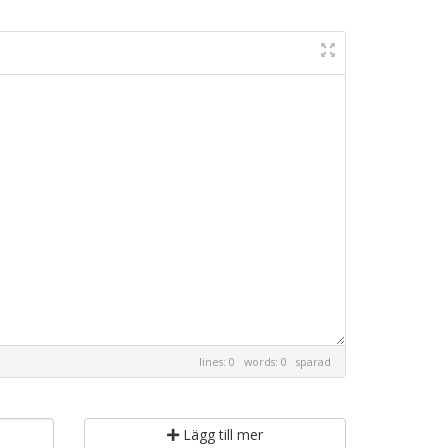
lines: 0 words: 0
sparad
Lägg till mer