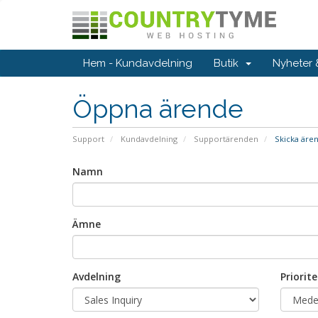
Hem - Kundavdelning
Butik
Nyheter
Öppna ärende
Support
Kundavdelning
Supportärenden
Skicka äre
Namn
Ämne
Avdelning
Priorite